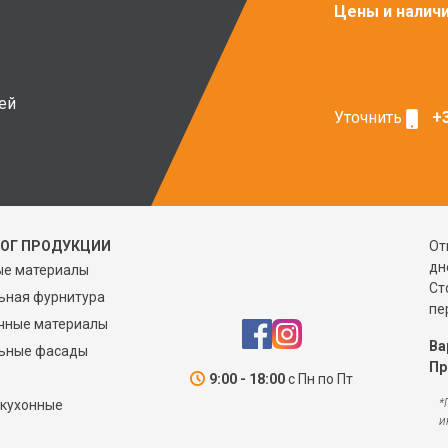
Цены и налич
ей
Уточнить
+3
ЛОГ ПРОДУКЦИИ
От
дн
ые материалы
Ст
ьная фурнитура
пе
чные материалы
Ва
ьные фасады
Пр
9:00 - 18:00
с Пн по Пт
*
 кухонные
и