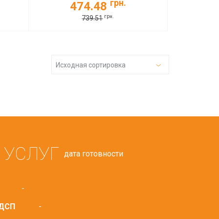
грн.
474.48
грн.
739.51
Исходная сортировка
 УСЛУГ
дата готовности
-
 ДСП
-