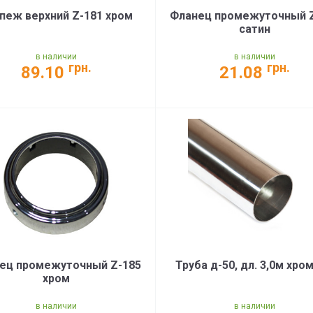
пеж верхний Z-181 хром
Фланец промежуточный 
сатин
в наличии
в наличии
грн.
грн.
89.10
21.08
ец промежуточный Z-185
Труба д-50, дл. 3,0м хро
хром
в наличии
в наличии