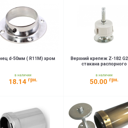
нец d-50мм ( R11M) хром
Верхний крепеж Z-182 G2
стакана распорного
в наличии
в наличии
грн.
грн.
18.14
50.00