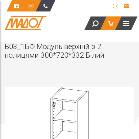
В03_1БФ Модуль верхній з 2
полицями 300*720*332 Білий