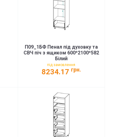
П09_1БФ Пенал під духовку та
СВЧ піч з ящиком 600*2100*582
Білий
під замовлення
грн.
8234.17