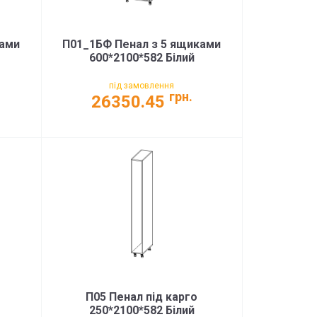
ками
П01_1БФ Пенал з 5 ящиками
600*2100*582 Білий
під замовлення
грн.
26350.45
П05 Пенал під карго
250*2100*582 Білий