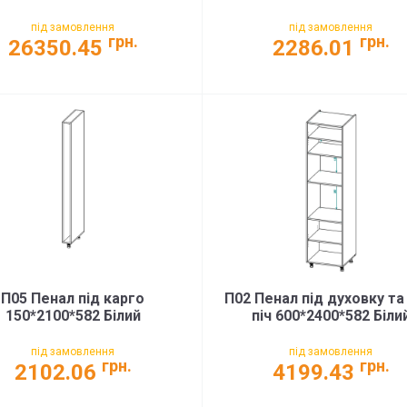
під замовлення
під замовлення
грн.
грн.
26350.45
2286.01
П05 Пенал під карго
П02 Пенал під духовку т
150*2100*582 Білий
піч 600*2400*582 Біли
під замовлення
під замовлення
грн.
грн.
2102.06
4199.43