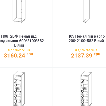
П08_2БФ Пенал під
П05 Пенал під карго
лодильник 600*2100*582
200*2100*582 Білий
Білий
під замовлення
під замовлення
грн.
грн.
3160.24
2137.39