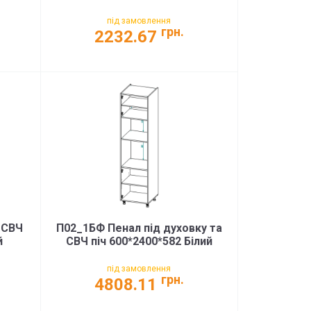
під замовлення
грн.
2232.67
а СВЧ
П02_1БФ Пенал під духовку та
й
СВЧ піч 600*2400*582 Білий
під замовлення
грн.
4808.11