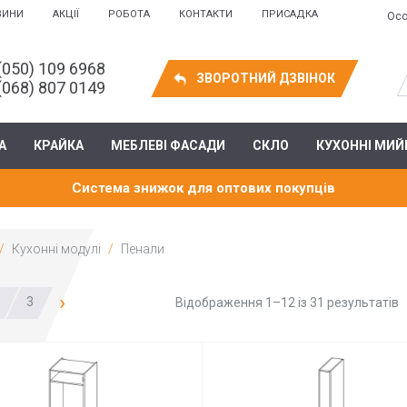
ВИНИ
АКЦІЇ
РОБОТА
КОНТАКТИ
ПРИСАДКА
Осо
(050) 109 6968
ЗВОРОТНИЙ ДЗВІНОК
(068) 807 0149
А
КРАЙКА
МЕБЛЕВІ ФАСАДИ
СКЛО
КУХОННІ МИЙ
Система знижок для оптових покупців
Кухонні модулі
Пенали
›
3
Відображення 1–12 із 31 результатів